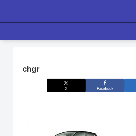
chgr
X
Facebook