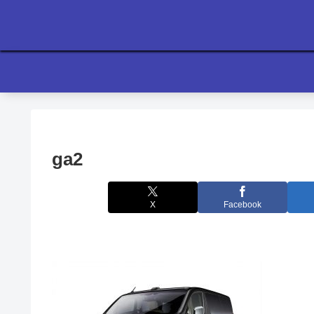
ga2
X
Facebook