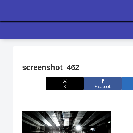
screenshot_462
X
Facebook