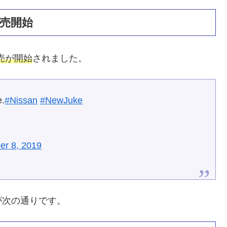
発売開始
売が開始
されました。
e.
#Nissan
#NewJuke
er 8, 2019
が次の通りです。