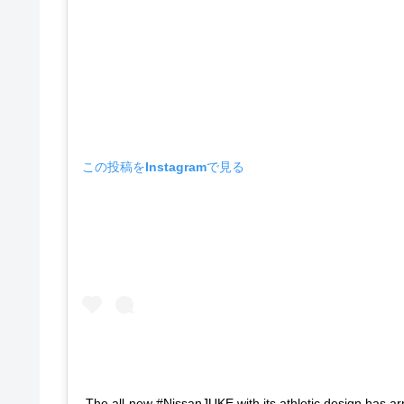
この投稿をInstagramで見る
The all-new #NissanJUKE with its athletic design has ar