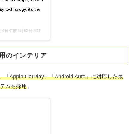
ty technology, it’s the
月月4日午前7時52分PDT
用のインテリア
le CarPlay」「Android Auto」に対応した最
システムを採用
。